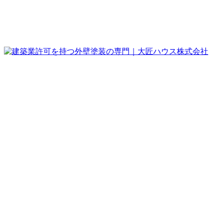
取扱い塗料メーカー
アクセス
無料見積・お問い合わせ
menu
ホーム
外壁塗装
シンプル
シンプル
– tax –
外壁-19|特別注文のサイディングを
生かすクリア塗装