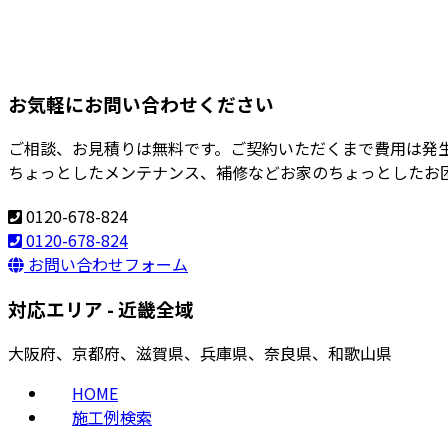
気持ち良い対応が気に入ったから - 大阪狭山市 W様
工事の日程と、何度も変更していただきましたが、気持ちよく対
お気軽にお問い合わせください
ご相談、お見積りは無料です。ご契約いただくまで費用は発
ちょっとしたメンテナンス、補修などお家のちょっとしたお
0120-678-824
0120-678-824
お問い合わせフォーム
対応エリア - 近畿全域
大阪府、京都府、滋賀県、兵庫県、奈良県、和歌山県
HOME
施工例検索